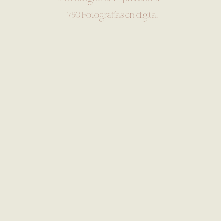
-750 Fotografías en digital
-Photobook 8”x12”
-Sesión casual
–
-12 horas de cobertura
$33,300°° M.N.
La cantidad de fotografías digitales es un
mínimo de totales