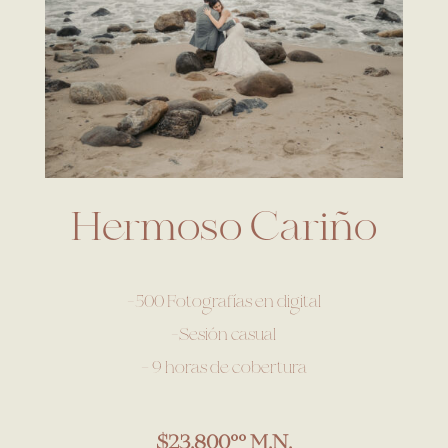
Hermoso Cariño
-500 Fotografías en digital
-Sesión casual
– 9 horas de cobertura
$23,800°° M.N.